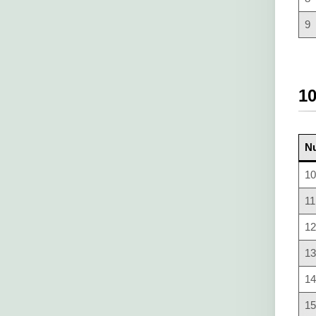
9
10
N
10
11
12
13
14
15