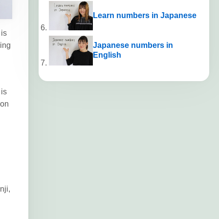
Learn numbers in Japanese
is
ning
Japanese numbers in
English
 is
 on
nji,