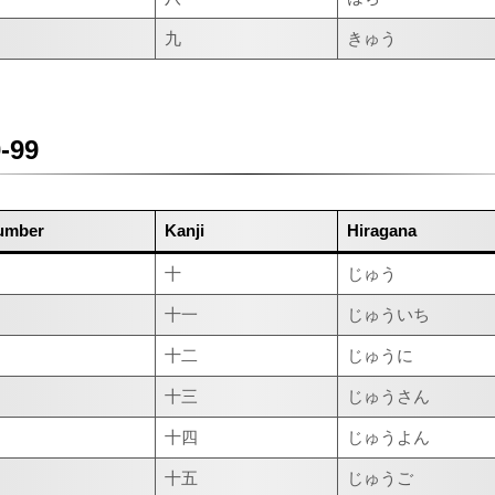
九
きゅう
-99
umber
Kanji
Hiragana
十
じゅう
十一
じゅういち
十二
じゅうに
十三
じゅうさん
十四
じゅうよん
十五
じゅうご