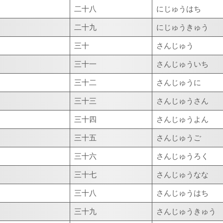
二十八
にじゅうはち
二十九
にじゅうきゅう
三十
さんじゅう
三十一
さんじゅういち
三十二
さんじゅうに
三十三
さんじゅうさん
三十四
さんじゅうよん
三十五
さんじゅうご
三十六
さんじゅうろく
三十七
さんじゅうなな
三十八
さんじゅうはち
三十九
さんじゅうきゅう