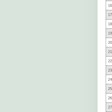
16
17
18
19
20
21
22
23
24
25
26
27